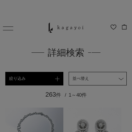
詳細検索
絞り込み
並べ替え
263
件
1～40件