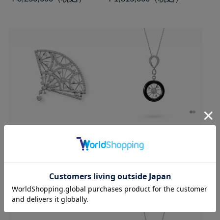
かぐるま 扇ブローチ
かぐるま オニキスペンダ
kaguruma / Ougi (Fan)
ント
kaguruma /
Brooch
BlackChalcedony Pendant
￥3,740,000
￥693,000