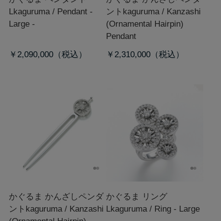
L
kaguruma / Pendant -
ント
kaguruma / Kanzashi
Large -
(Ornamental Hairpin)
Pendant
￥2,090,000
￥2,310,000
かぐるま かんざしペンダ
かぐるま リング
ント
kaguruma / Kanzashi
L
kaguruma / Ring - Large