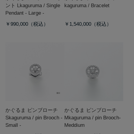
ント L
kaguruma / Single
kaguruma / Bracelet
Pendant - Large -
￥990,000
￥1,540,000
かぐるま ピンブローチ
かぐるま ピンブローチ
S
kaguruma / pin Brooch -
M
kaguruma / pin Brooch-
Small -
Meddium