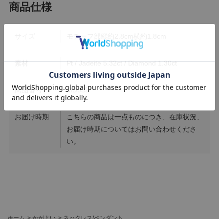
サイズ
モチーフ部縦約2.8cm横約1.8cm
素材
Pt / Jadeite 5.32ct / Diamond 1.30ct
商品番号
MD039
お届け時期
こちらの商品は一点ものにつき、在庫状況、
お届け時期についてはお問い合わせくださ
い。
ホーム
>
かがよい
>
ネックレス/ペンダント