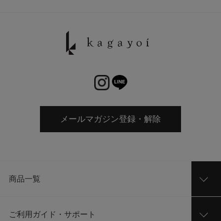
メールマガジン登録・解除
商品一覧
ご利用ガイド・サポート