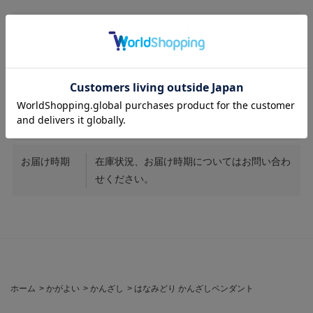
サイズ
モチーフ縦約2cm 横1.5cm 簪時長さ約12cm
チェーン45cm
素材
PT / SIL925 / Jadeite7.15ct / Diamond0.48ct
商品番号
MD005
お届け時期
在庫状況、お届け時期についてはお問い合わ
せください。
ホーム
>
かがよい
>
かんざし
>
はなみどり かんざしペンダント