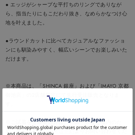
● エッジがシャープな平打ちのリングでありなが
ら、指当たりにもこだわり抜き、なめらかなつけ心
地を叶えました。
●ラウンドカットに比べてカジュアルなファッショ
ンにも馴染みやすく、幅広いシーンでお楽しみいた
だけます。
※本商品は、「SHINCA 銀座」および「IMAYO 京都
御池店」の2店舗限定にて先行受注販売となりま
す。
※ご試着をご希望の方は、スムーズなご案内のた
め、事前に各店舗の
来店予約
よりお問い合わせくだ