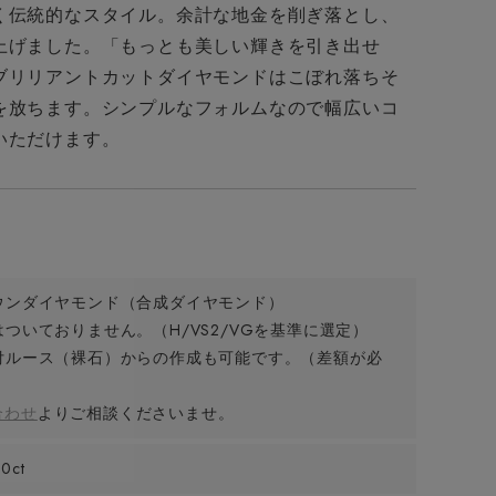
く伝統的なスタイル。余計な地金を削ぎ落とし、
上げました。「もっとも美しい輝きを引き出せ
ブリリアントカットダイヤモンドはこぼれ落ちそ
を放ちます。シンプルなフォルムなので幅広いコ
いただけます。
ウンダイヤモンド（合成ダイヤモンド）
ついておりません。（H/VS2/VGを基準に選定）
付ルース（裸石）からの作成も可能です。（差額が必
合わせ
よりご相談くださいませ。
00ct