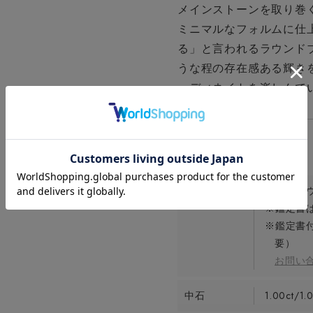
メインストーンを取り巻
ミニマルなフォルムに仕
る」と言われるラウンド
うな程の存在感ある輝き
ーディネイトを楽しんで
宝石
ラボグロ
※鑑定書は
※鑑定書
要）
お問い
中石
1.00ct/1.