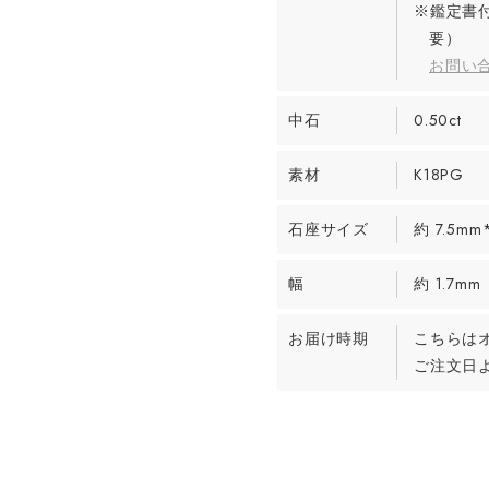
※鑑定書
要）
お問い
中石
0.50ct
素材
K18PG
石座サイズ
約 7.5mm
幅
約 1.7mm
お届け時期
こちらは
ご注文日よ