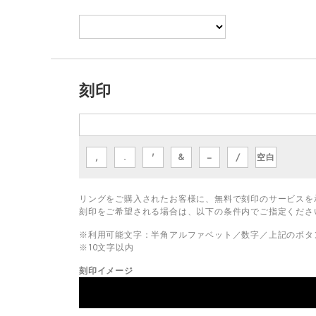
刻印
,
.
'
&
−
/
空白
リングをご購入されたお客様に、無料で刻印のサービスを
刻印をご希望される場合は、以下の条件内でご指定くださ
※利用可能文字：
半角アルファベット／数字／上記のボタ
※
10
文字以内
刻印イメージ