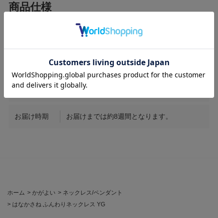
サイズ
ネックレス全長約41cm
素材
K18YG / Diamond1.20ct
商品番号
KS123
お届け時期
お届けまでは約8週間となります。
ホーム
>
かがよい
>
ネックレス/ペンダント
>
はなかさね ふんわりネックレス YG