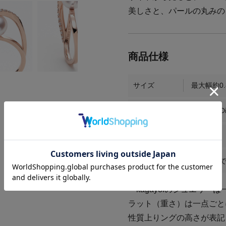
美しさと、パールの丸みの
サイズ
最大幅約0
素材
K18PG / Di
商品番号
KS104
お届け時期
お届けまで
＊kagayoiのジュエリ
ラット（重さ）は一点ごと
性質上りングの高さが表記