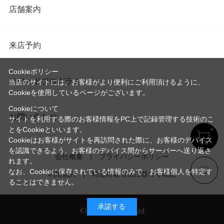
店舗案内
来店予約
Cookieポリシー
リワードプログラム
当店のサイトには、お客様がより便利にご利用頂けるように、
Cookieを使用しているページがございます。
Cookieについて
お問い合わせ
サイトを利用する際のお客様情報をPC上で記録管理する技術のこ
とをCookieといいます。
Cookieはお客様がサイトを再訪問された際に、お客様のデバイス
を認識できるよう、お客様のデバイス間からサーバーへ送り返さ
会社概要
プライバシーポリシー
れます。
なお、Cookieに保存されている情報のみで、お客様個人を特定す
利用規約
特定商取引法に基づく表記
ることはできません。
承諾する
© Imayo & Co.,Ltd