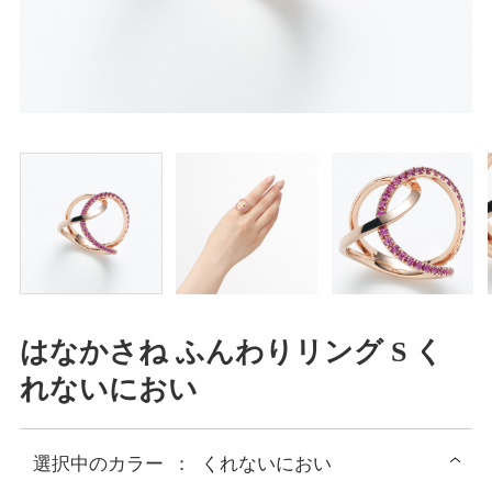
はなかさね ふんわりリング S く
れないにおい
選択中の
カラー
：
くれないにおい