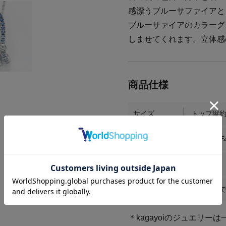
感漂うブルーサファイアと
ブルーサァイアのカラーグ
しませてくれます。立体感
サイズ
トップ縦約2
素材
PT / BlueS
商品番号
KS037
お届け時期
お届けまで
＊kagayoiのジュエリ