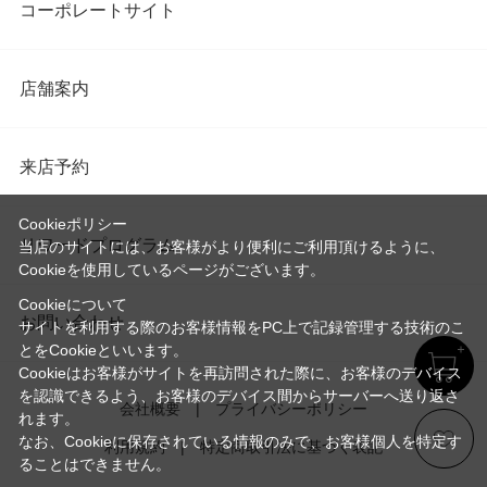
コーポレートサイト
店舗案内
来店予約
Cookieポリシー
リワードプログラム
当店のサイトには、お客様がより便利にご利用頂けるように、
Cookieを使用しているページがございます。
Cookieについて
お問い合わせ
サイトを利用する際のお客様情報をPC上で記録管理する技術のこ
とをCookieといいます。
Cookieはお客様がサイトを再訪問された際に、お客様のデバイス
を認識できるよう、お客様のデバイス間からサーバーへ送り返さ
会社概要
プライバシーポリシー
れます。
なお、Cookieに保存されている情報のみで、お客様個人を特定す
利用規約
特定商取引法に基づく表記
ることはできません。