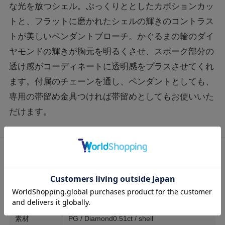
な光を放つシェル。ぷっくりととしたカボションカッ
トと、フラットに磨かれたシェルの輝きのコントラス
トが美しいペンダントブローチ。かぐるまの輪のダイ
ヤモンドの輝きが胸元を明るくさせ、スポーク部分の
透け感がコーディネートに透明感をプラスさせてくれ
ます。付属のチェーンを通し、ペンダントとしても、
専用の帯留め金具つければ帯留めとしてもお使いいた
だけます。
サイズ
縦約3cm 横約2.3cmチェーン55cm
素材
PG / Diamond0.51ct / shell