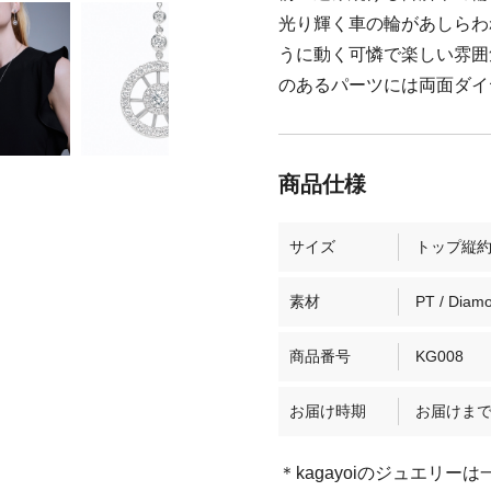
光り輝く車の輪があしらわ
うに動く可憐で楽しい雰囲
のあるパーツには両面ダイ
サイズ
トップ縦約4
素材
PT / Diam
商品番号
KG008
お届け時期
お届けまで
＊kagayoiのジュエリ