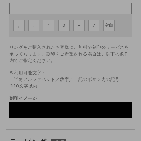
,
.
'
&
−
/
空白
リングをご購入されたお客様に、無料で刻印のサービスを
承っております。
刻印をご希望される場合は、以下の条件
内でご指定ください。
※利用可能文字：
半角アルファベット／数字／上記のボタン内の記号
※
10
文字以内
刻印イメージ