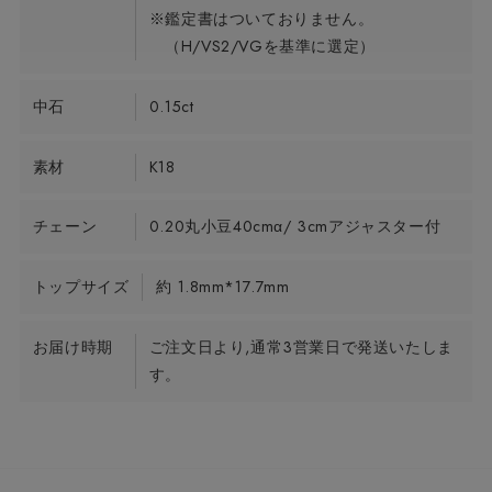
※鑑定書はついておりません。
（H/VS2/VGを基準に選定）
中石
0.15ct
素材
K18
チェーン
0.20丸小豆40cmα/ 3cmアジャスター付
トップサイズ
約 1.8mm*17.7mm
お届け時期
ご注文日より,通常3営業日で発送いたしま
す。