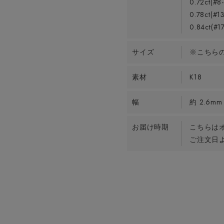
0.72ct(#
0.78ct(#
0.84ct(#
サイズ
※こちら
素材
K18
幅
約 2.6mm
お届け時期
こちらは
ご注文日よ