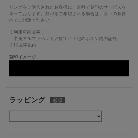
リングをご購入されたお客様に、無料で刻印のサービスを
承っております。
刻印をご希望される場合は、以下の条件
内でご指定ください。
※利用可能文字：
半角アルファベット／数字／上記のボタン内の記号
※
10
文字以内
刻印イメージ
ラッピング