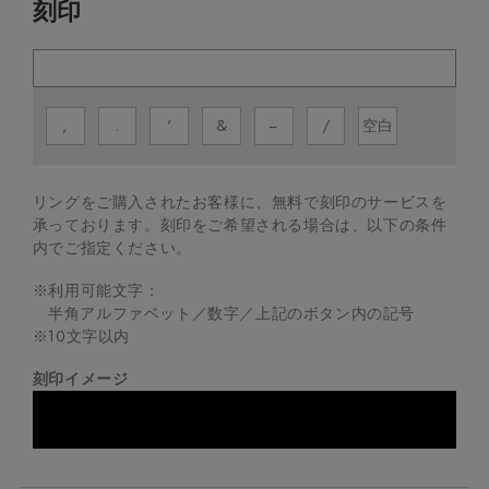
刻印
,
.
'
&
−
/
空白
リングをご購入されたお客様に、無料で刻印のサービスを
承っております。
刻印をご希望される場合は、以下の条件
内でご指定ください。
※利用可能文字：
半角アルファベット／数字／上記のボタン内の記号
※
10
文字以内
刻印イメージ