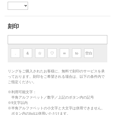
刻印
.
&
☆
♡
∞
to
空白
リングをご購入されたお客様に、無料で刻印のサービスを承
っております。
刻印をご希望される場合は、以下の条件内で
ご指定ください。
※利用可能文字：
半角アルファベット／数字／上記のボタン内の記号
※
9
文字以内
※半角アルファベットの小文字と大文字は併用できません。
ボタン内の[to]は併用いただけます。