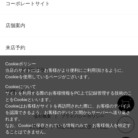
コーポレートサイト
店舗案内
来店予約
Cookieポリシー
リワードプログラム
当店のサイトには、お客様がより便利にご利用頂けるように、
Cookieを使用しているページがございます。
Cookieについて
お問い合わせ
サイトを利用する際のお客様情報をPC上で記録管理する技術のこ
とをCookieといいます。
Cookieはお客様がサイトを再訪問された際に、お客様のデバイス
を認識できるよう、お客様のデバイス間からサーバーへ送り返さ
会社概要
プライバシーポリシー
れます。
なお、Cookieに保存されている情報のみで、お客様個人を特定す
利用規約
特定商取引法に基づく表記
ることはできません。