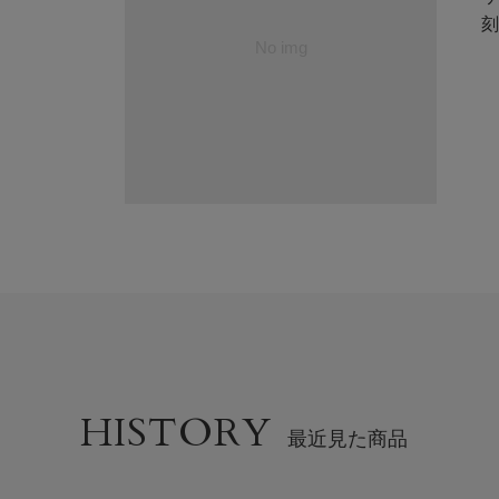
刻
HISTORY