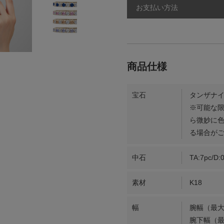
お支払い方法
宝石
タンザナイ
※可能な
ら微妙に
る場合が
中石
TA:7pc/D:0
素材
K18
幅
腕幅（最大
腕下幅（最