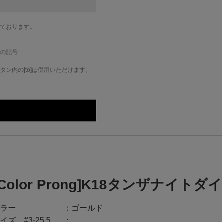
ております。
の記号
ン内の[to]は併用いただけます。
[Color Prong]K18タンザナイ
ラー
ゴールド
イズ #3-25.5