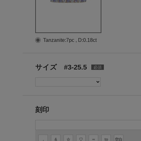
Tanzanite:7pc , D:0.18ct
サイズ #3-25.5
刻印
.
&
☆
♡
∞
to
空白