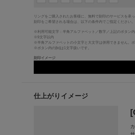
リングをご購入されたお客様に、無料で刻印のサービスを承っ
刻印をご希望される場合は、以下の条件内でご指定ください。
※利用可能文字：
半角アルファベット／数字／上記のボタン内
※
9
文字以内
※半角アルファベットの小文字と大文字は併用できません。ボタ
※ボタン内の[to]は1文字扱いです。
刻印イメージ
仕上がりイメージ
カ
サ