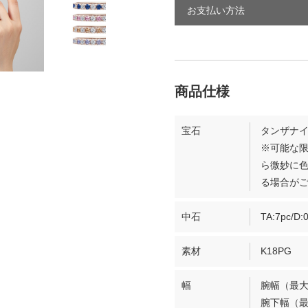
お支払い方法
宝石
タンザナイ
※可能な
ら微妙に
る場合が
中石
TA:7pc/D:0
素材
K18PG
幅
腕幅（最大
腕下幅（最