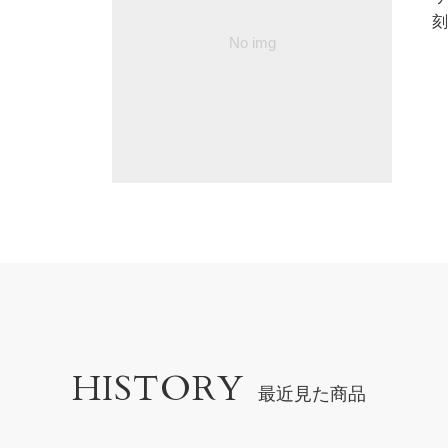
刻
HISTORY