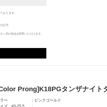
ております。
の記号
ン内の[to]は併用いただけます。
[Color Prong]K18PGタンザナ
ラー
ピンクゴールド
イズ #3-25.5