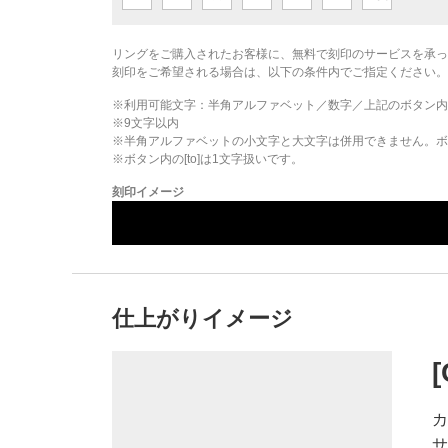
リングをご購入されたお客様に、無料で刻印のサービスを承っ
刻印をご希望される場合は、以下の条件内でご指定ください。
※利用可能文字：
半角アルファベット／数字／上記のボタン内
※
9
文字以内
※半角アルファベットの小文字と大文字は併用できません。ボタ
※ボタン内の[to]は1文字扱いです。
刻印イメージ
仕上がりイメージ
カ
サ