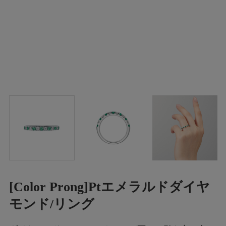
[Color Prong]Ptエメラルドダイヤ
モンド/リング