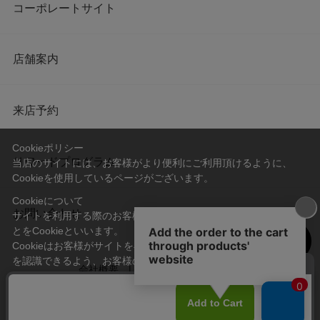
コーポレートサイト
店舗案内
来店予約
Cookieポリシー
リワードプログラム
当店のサイトには、お客様がより便利にご利用頂けるように、
Cookieを使用しているページがございます。
Cookieについて
お問い合わせ
サイトを利用する際のお客様情報をPC上で記録管理する技術のこ
とをCookieといいます。
Cookieはお客様がサイトを再訪問された際に、お客様のデバイス
を認識できるよう、お客様のデバイス間からサーバーへ送り返さ
会社概要
プライバシーポリシー
れます。
なお、Cookieに保存されている情報のみで、お客様個人を特定す
利用規約
特定商取引法に基づく表記
ることはできません。