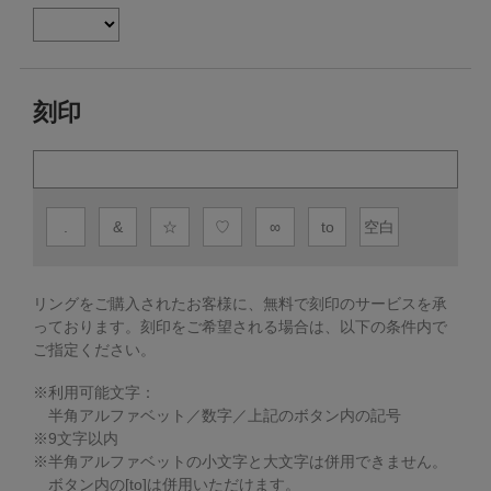
刻印
.
&
☆
♡
∞
to
空白
リングをご購入されたお客様に、無料で刻印のサービスを承
っております。
刻印をご希望される場合は、以下の条件内で
ご指定ください。
※利用可能文字：
半角アルファベット／数字／上記のボタン内の記号
※
9
文字以内
※半角アルファベットの小文字と大文字は併用できません。
ボタン内の[to]は併用いただけます。