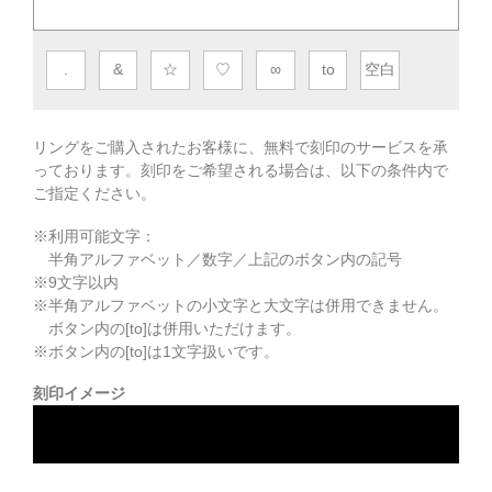
.
&
☆
♡
∞
to
空白
リングをご購入されたお客様に、無料で刻印のサービスを承
っております。
刻印をご希望される場合は、以下の条件内で
ご指定ください。
※利用可能文字：
半角アルファベット／数字／上記のボタン内の記号
※
9
文字以内
※半角アルファベットの小文字と大文字は併用できません。
ボタン内の[to]は併用いただけます。
※ボタン内の[to]は1文字扱いです。
刻印イメージ