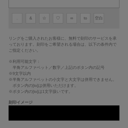
.
&
☆
♡
∞
to
空白
リングをご購入されたお客様に、無料で刻印のサービスを承
っております。
刻印をご希望される場合は、以下の条件内で
ご指定ください。
※利用可能文字：
半角アルファベット／数字／上記のボタン内の記号
※
9
文字以内
※半角アルファベットの小文字と大文字は併用できません。
ボタン内の[to]は併用いただけます。
※ボタン内の[to]は1文字扱いです。
刻印イメージ