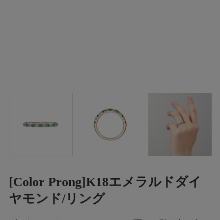
[Color Prong]K18エメラルドダイ
ヤモンド/リング