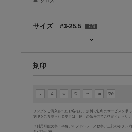
グロス
サイズ #3-25.5
刻印
.
&
☆
♡
∞
to
空白
リングをご購入されたお客様に、無料で刻印のサービスを承っ
刻印をご希望される場合は、以下の条件内でご指定ください。
※利用可能文字：
半角アルファベット／数字／上記のボタン内
※
9
文字以内