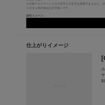
※半角アルファベットの小文字と大文字は併用できません。ボタ
※ボタン内の[to]は1文字扱いです。
刻印イメージ
仕上がりイメージ
カ
サ
刻