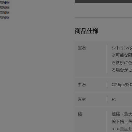
宝石
シトリン/
※可能な
ら微妙に
る場合が
中石
CT:5pc/D:0
素材
Pt
幅
腕幅（最大
腕下幅（最
＞＞
商品