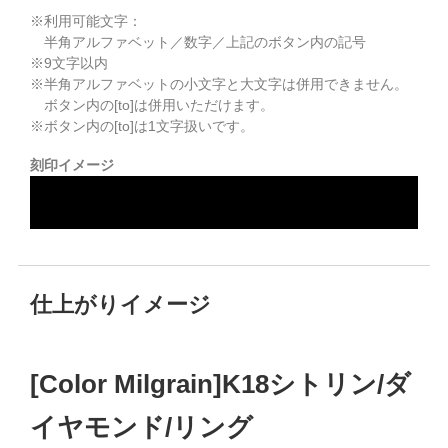
※利用可能文字：
半角アルファベット／数字／上記のボタン内の記号
※
9
文字以内
※半角アルファベットの小文字と大文字は併用できません。
ボタン内の[to]は併用いただけます。
※ボタン内の[to]は1文字扱いです。
刻印イメージ
仕上がりイメージ
[Color Milgrain]K18シトリン/ダ
イヤモンド/リング