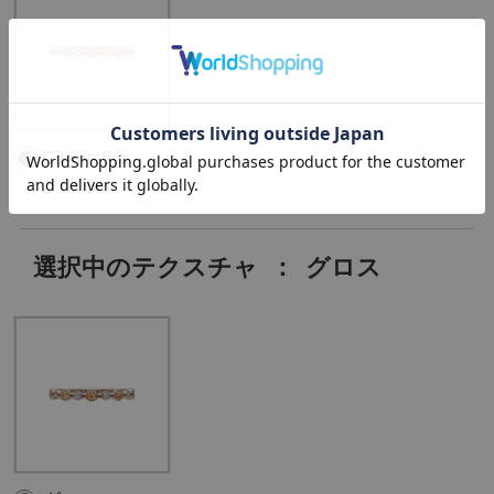
Citrine:5pc ,
D:0.05ct
選択中のテクスチャ
：
グロス