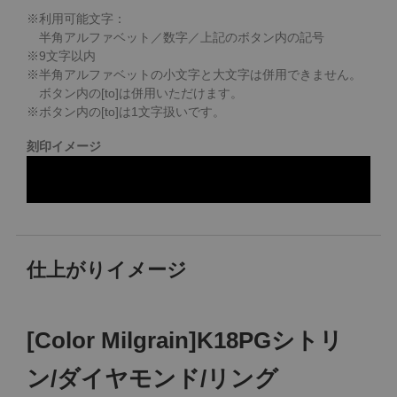
※利用可能文字：
半角アルファベット／数字／上記のボタン内の記号
※
9
文字以内
※半角アルファベットの小文字と大文字は併用できません。
ボタン内の[to]は併用いただけます。
※ボタン内の[to]は1文字扱いです。
刻印イメージ
仕上がりイメージ
[Color Milgrain]K18PGシトリ
ン/ダイヤモンド/リング