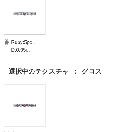
Ruby:5pc ,
D:0.05ct
選択中のテクスチャ
：
グロス