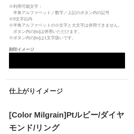
※利用可能文字：
半角アルファベット／数字／上記のボタン内の記号
※
9
文字以内
※半角アルファベットの小文字と大文字は併用できません。
ボタン内の[to]は併用いただけます。
※ボタン内の[to]は1文字扱いです。
刻印イメージ
仕上がりイメージ
[Color Milgrain]Ptルビー/ダイヤ
モンド/リング