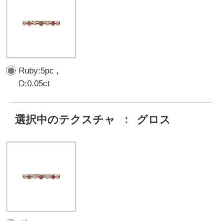
Ruby:5pc ,
D:0.05ct
選択中のテクスチャ
：
グロス