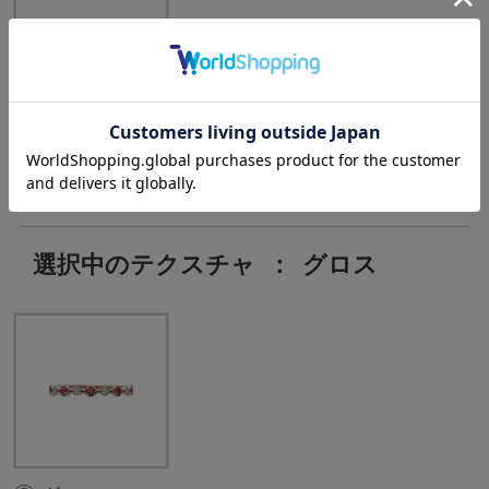
Ruby:5pc ,
D:0.05ct
選択中のテクスチャ
：
グロス