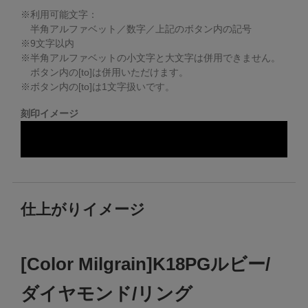
※利用可能文字：
半角アルファベット／数字／上記のボタン内の記号
※
9
文字以内
※半角アルファベットの小文字と大文字は併用できません。
ボタン内の[to]は併用いただけます。
※ボタン内の[to]は1文字扱いです。
刻印イメージ
仕上がりイメージ
[Color Milgrain]K18PGルビー/
ダイヤモンド/リング