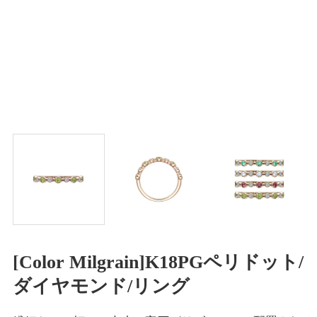
[Color Milgrain]K18PGペリドット/
ダイヤモンド/リング