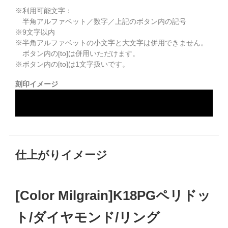
※利用可能文字：
半角アルファベット／数字／上記のボタン内の記号
※
9
文字以内
※半角アルファベットの小文字と大文字は併用できません。
ボタン内の[to]は併用いただけます。
※ボタン内の[to]は1文字扱いです。
刻印イメージ
仕上がりイメージ
[Color Milgrain]K18PGペリドッ
ト/ダイヤモンド/リング