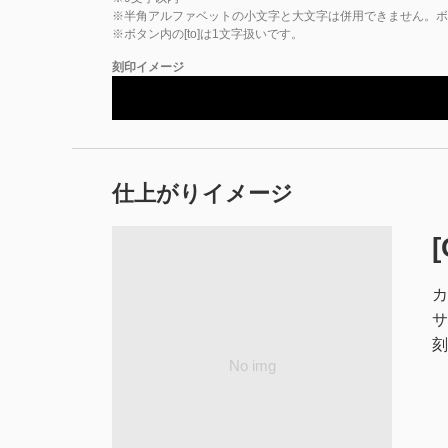
※半角アルファベットの小文字と大文字は併用できません。ボタ
※ボタン内の[to]は1文字扱いです。
刻印イメージ
仕上がりイメージ
カ
サ
刻