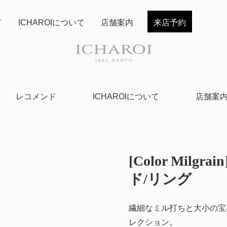
ド
ICHAROIについて
店舗案内
来店予約
レコメンド
ICHAROIについて
店舗案
[Color Mil
ド/リング
繊細なミル打ちと大小の宝
レクション。