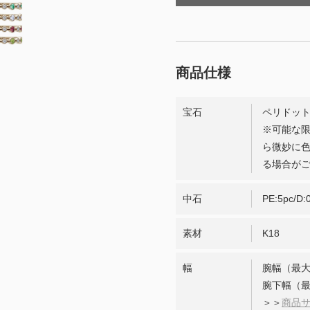
宝石
ペリドット
※可能な
ら微妙に
る場合が
中石
PE:5pc/D:0
素材
K18
幅
腕幅（最大
腕下幅（最
＞＞
商品