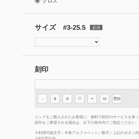
グロス
サイズ #3-25.5
刻印
.
&
☆
♡
∞
to
空白
リングをご購入されたお客様に、無料で刻印のサービスを承っ
刻印をご希望される場合は、以下の条件内でご指定ください。
※利用可能文字：
半角アルファベット／数字／上記のボタン内
※
9
文字以内