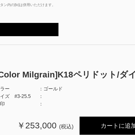
ン内の[to]は併用いただけます。
[Color Milgrain]K18ペリドッ
ラー
ゴールド
イズ #3-25.5
印
￥
253,000
カートに追
(税込)