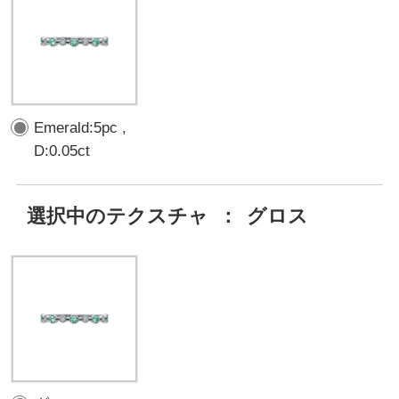
Emerald:5pc ,
D:0.05ct
選択中のテクスチャ
：
グロス