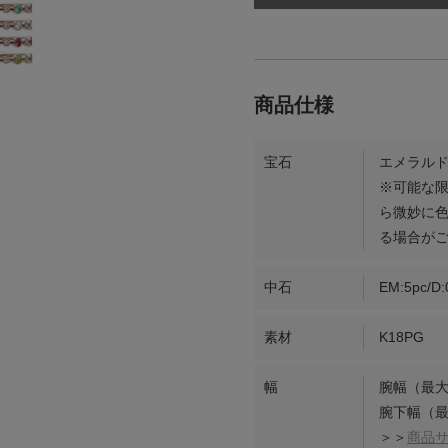
宝石
エメラルド
※可能な
ら微妙に
る場合が
中石
EM:5pc/D:
素材
K18PG
幅
腕幅（最大
腕下幅（最
＞＞
商品