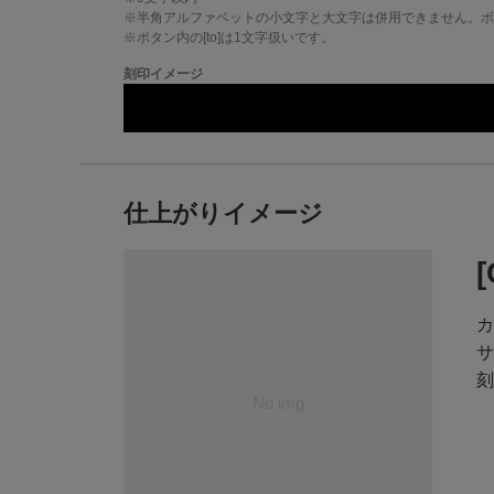
※半角アルファベットの小文字と大文字は併用できません。ボタ
※ボタン内の[to]は1文字扱いです。
刻印イメージ
仕上がりイメージ
カ
サ
刻