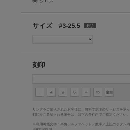
グロス
サイズ #3-25.5
刻印
.
&
☆
♡
∞
to
空白
リングをご購入されたお客様に、無料で刻印のサービスを承っ
刻印をご希望される場合は、以下の条件内でご指定ください。
※利用可能文字：
半角アルファベット／数字／上記のボタン内
※
9
文字以内