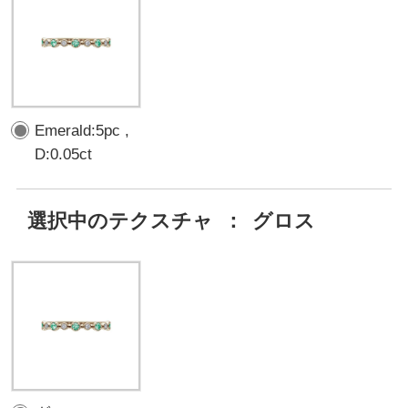
Emerald:5pc ,
D:0.05ct
選択中のテクスチャ
：
グロス