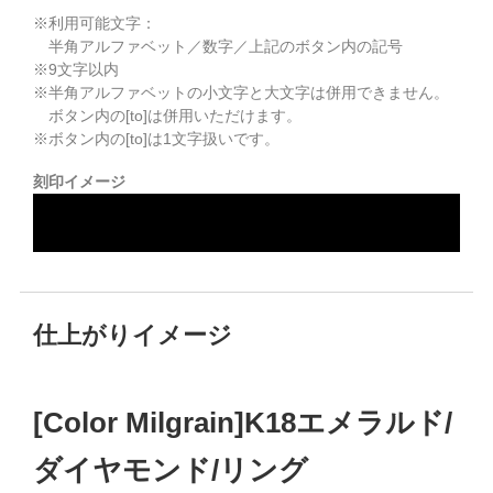
※利用可能文字：
半角アルファベット／数字／上記のボタン内の記号
※
9
文字以内
※半角アルファベットの小文字と大文字は併用できません。
ボタン内の[to]は併用いただけます。
※ボタン内の[to]は1文字扱いです。
刻印イメージ
仕上がりイメージ
[Color Milgrain]K18エメラルド/
ダイヤモンド/リング