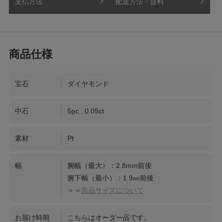
支払方法
配送方法・送料
宝石
ダイヤモンド
中石
5pc , 0.05ct
素材
Pt
幅
腕幅（最大）：2.8mm前後
腕下幅（最小）：1.9㎜前後
＞＞
商品サイズについて
お届け時期
こちらはオーダー品です。