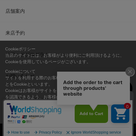
店舗案内
来店予約
Cookieポリシー
リワードプログラム
当店のサイトには、お客様がより便利にご利用頂けるように、
Cookieを使用しているページがございます。
Cookieについて
お問い合わせ
サイトを利用する際のお客様情報をPC上で記録管理する技術のこ
とをCookieといいます。
Cookieはお客様がサイトを再訪問された際に、お客様のデバイス
を認識できるよう、お客様のデバイス間からサーバーへ送り返さ
会社概要
プライバシーポリシー
れます。
なお、Cookieに保存されている情報のみで、お客様個人を特定す
利用規約
特定商取引法に基づく表記
ることはできません。
承諾する
© Imayo & Co.,Ltd