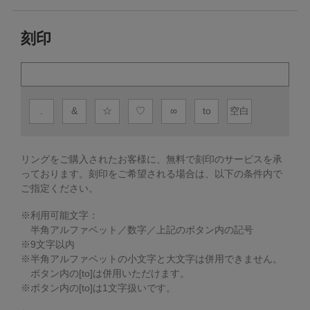
刻印
.
&
☆
♡
∞
to
空白
リングをご購入されたお客様に、無料で刻印のサービスを承
っております。
刻印をご希望される場合は、以下の条件内で
ご指定ください。
※利用可能文字：
半角アルファベット／数字／上記のボタン内の記号
※
9
文字以内
※半角アルファベットの小文字と大文字は併用できません。
ボタン内の[to]は併用いただけます。
※ボタン内の[to]は1文字扱いです。