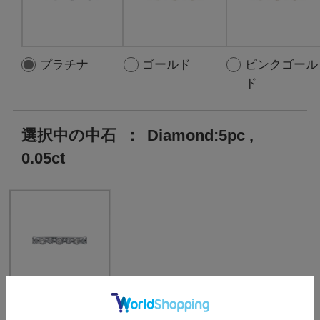
プラチナ
ゴールド
ピンクゴール
ド
選択中の中石
：
Diamond:5pc ,
0.05ct
Diamond:5pc ,