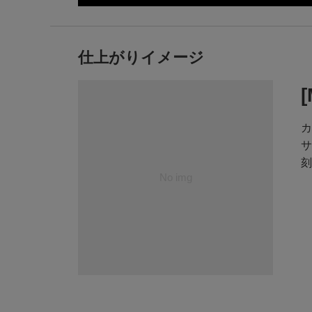
仕上がりイメージ
カ
サ
刻