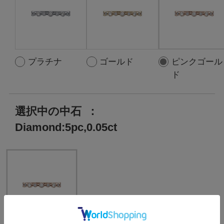
プラチナ
ゴールド
ピンクゴール
ド
選択中の中石
：
Diamond:5pc,0.05ct