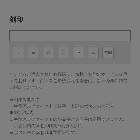
刻印
.
&
☆
♡
∞
to
空白
リングをご購入されたお客様に、無料で刻印のサービスを承
っております。
刻印をご希望される場合は、以下の条件内で
ご指定ください。
※利用可能文字：
半角アルファベット／数字／上記のボタン内の記号
※
9
文字以内
※半角アルファベットの小文字と大文字は併用できません。
ボタン内の[to]は併用いただけます。
※ボタン内の[to]は1文字扱いです。