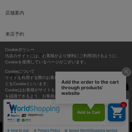
店舗案内
来店予約
Cookieポリシー
リワードプログラム
当店のサイトには、お客様がより便利にご利用頂けるように、
Cookieを使用しているページがございます。
Cookieについて
お問い合わせ
サイトを利用する際のお客様情報をPC上で記録管理する技術のこ
とをCookieといいます。
Cookieはお客様がサイトを再訪問された際に、お客様のデバイス
を認識できるよう、お客様のデバイス間からサーバーへ送り返さ
会社概要
プライバシーポリシー
れます。
なお、Cookieに保存されている情報のみで、お客様個人を特定す
利用規約
特定商取引法に基づく表記
ることはできません。
承諾する
© Imayo & Co.,Ltd