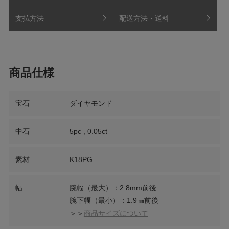
支払方法
配送方法・送料
宝石
ダイヤモンド
中石
5pc , 0.05ct
素材
K18PG
幅
腕幅（最大）：2.8mm前後
腕下幅（最小）：1.9㎜前後
＞＞
商品サイズについて