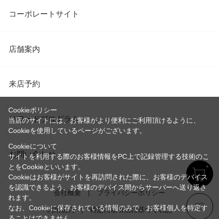
コーポレートサイト
店舗案内
来店予約
Cookieポリシー
リワードプログラム
当店のサイトには、お客様がより便利にご利用頂けるように、
Cookieを使用しているページがございます。
Cookieについて
お問い合わせ
サイトを利用する際のお客様情報をPC上で記録管理する技術のこ
とをCookieといいます。
Cookieはお客様がサイトを再訪問された際に、お客様のデバイス
を認識できるよう、お客様のデバイス間からサーバーへ送り返さ
会社概要
プライバシーポリシー
れます。
なお、Cookieに保存されている情報のみで、お客様個人を特定す
利用規約
特定商取引法に基づく表記
ることはできません。