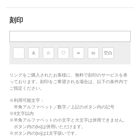
刻印
.
&
☆
♡
∞
to
空白
リングをご購入されたお客様に、無料で刻印のサービスを承
っております。
刻印をご希望される場合は、以下の条件内で
ご指定ください。
※利用可能文字：
半角アルファベット／数字／上記のボタン内の記号
※
9
文字以内
※半角アルファベットの小文字と大文字は併用できません。
ボタン内の[to]は併用いただけます。
※ボタン内の[to]は1文字扱いです。