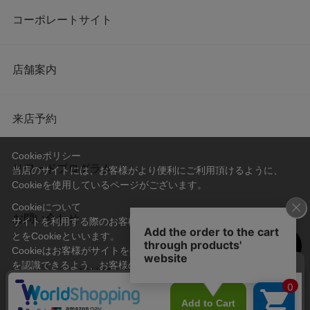
コーポレートサイト
店舗案内
来店予約
Cookieポリシー
リワードプログラム
当店のサイトには、お客様がより便利にご利用頂けるように、
Cookieを使用しているページがございます。
Cookieについて
お問い合わせ
サイトを利用する際のお客様情報をPC上で記録管理する技術のこ
とをCookieといいます。
Cookieはお客様がサイトを再訪問された際に、お客様のデバイス
を認識できるよう、お客様のデバイス間からサーバーへ送り返さ
会社概要
プライバシーポリシー
れます。
なお、Cookieに保存されている情報のみで、お客様個人を特定す
利用規約
特定商取引法に基づく表記
ることはできません。