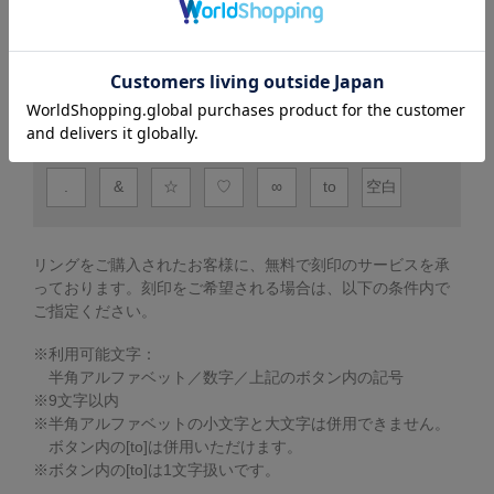
刻印
.
&
☆
♡
∞
to
空白
リングをご購入されたお客様に、無料で刻印のサービスを承
っております。
刻印をご希望される場合は、以下の条件内で
ご指定ください。
※利用可能文字：
半角アルファベット／数字／上記のボタン内の記号
※
9
文字以内
※半角アルファベットの小文字と大文字は併用できません。
ボタン内の[to]は併用いただけます。
※ボタン内の[to]は1文字扱いです。