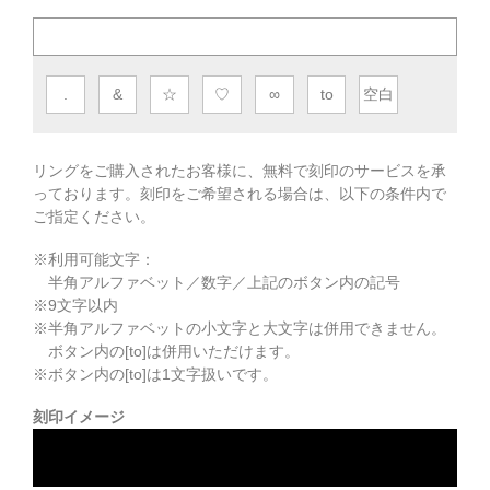
.
&
☆
♡
∞
to
空白
リングをご購入されたお客様に、無料で刻印のサービスを承
っております。
刻印をご希望される場合は、以下の条件内で
ご指定ください。
※利用可能文字：
半角アルファベット／数字／上記のボタン内の記号
※
9
文字以内
※半角アルファベットの小文字と大文字は併用できません。
ボタン内の[to]は併用いただけます。
※ボタン内の[to]は1文字扱いです。
刻印イメージ