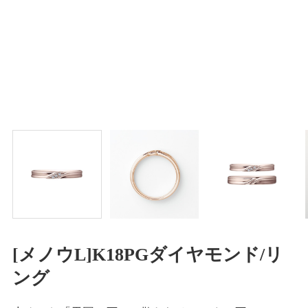
[メノウL]K18PGダイヤモンド/リ
ング