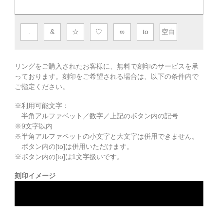
.
&
☆
♡
∞
to
空白
リングをご購入されたお客様に、無料で刻印のサービスを承
っております。
刻印をご希望される場合は、以下の条件内で
ご指定ください。
※利用可能文字：
半角アルファベット／数字／上記のボタン内の記号
※
9
文字以内
※半角アルファベットの小文字と大文字は併用できません。
ボタン内の[to]は併用いただけます。
※ボタン内の[to]は1文字扱いです。
刻印イメージ