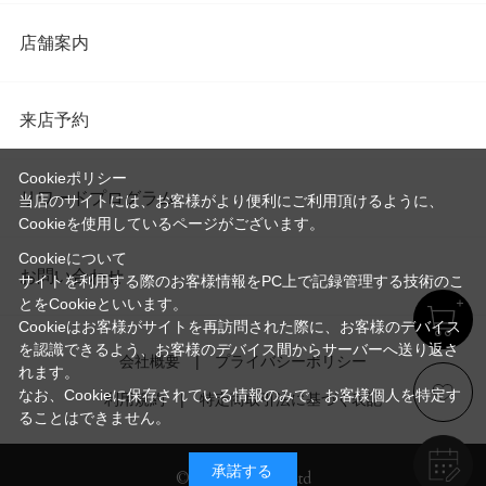
店舗案内
来店予約
Cookieポリシー
リワードプログラム
当店のサイトには、お客様がより便利にご利用頂けるように、
Cookieを使用しているページがございます。
Cookieについて
お問い合わせ
サイトを利用する際のお客様情報をPC上で記録管理する技術のこ
とをCookieといいます。
Cookieはお客様がサイトを再訪問された際に、お客様のデバイス
を認識できるよう、お客様のデバイス間からサーバーへ送り返さ
会社概要
プライバシーポリシー
れます。
なお、Cookieに保存されている情報のみで、お客様個人を特定す
利用規約
特定商取引法に基づく表記
ることはできません。
承諾する
© Imayo & Co.,Ltd