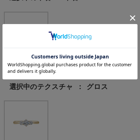
中石：0.30ct
選択中のテクスチャ
：
グロス