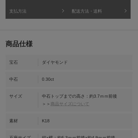
支払方法
配送方法・送料
宝石
ダイヤモンド
中石
0.30ct
サイズ
中石トップまでの高さ：約3.7ｍｍ前後
＞＞
商品サイズについて
素材
K18
石座サイズ
縦×横：約5.3ｍｍ前後×約4.9ｍｍ前後