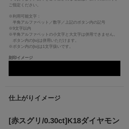
ご指定ください。
※利用可能文字：
半角アルファベット／数字／上記のボタン内の記号
※
9
文字以内
※半角アルファベットの小文字と大文字は併用できません。
ボタン内の[to]は併用いただけます。
※ボタン内の[to]は1文字扱いです。
刻印イメージ
仕上がりイメージ
[赤スグリ/0.30ct]K18ダイヤモン