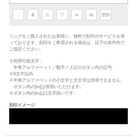
.
&
☆
♡
∞
to
空白
リングをご購入されたお客様に、無料で刻印のサービスを承
っております。
刻印をご希望される場合は、以下の条件内で
ご指定ください。
※利用可能文字：
半角アルファベット／数字／上記のボタン内の記号
※
9
文字以内
※半角アルファベットの小文字と大文字は併用できません。
ボタン内の[to]は併用いただけます。
※ボタン内の[to]は1文字扱いです。
刻印イメージ