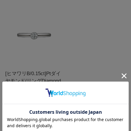
[ヒマワリB/0.15ct]Ptダイ
ヤモンド/リング
Diamond
Platinum Ring/AE21-15-
PT
￥269,500