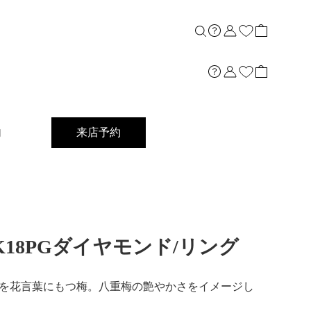
内
来店予約
ct]K18PGダイヤモンド/リング
を花言葉にもつ梅。八重梅の艶やかさをイメージし