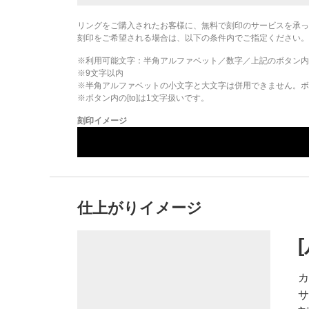
リングをご購入されたお客様に、無料で刻印のサービスを承っ
刻印をご希望される場合は、以下の条件内でご指定ください。
※利用可能文字：
半角アルファベット／数字／上記のボタン内
※
9
文字以内
※半角アルファベットの小文字と大文字は併用できません。ボタ
※ボタン内の[to]は1文字扱いです。
刻印イメージ
仕上がりイメージ
カ
サ