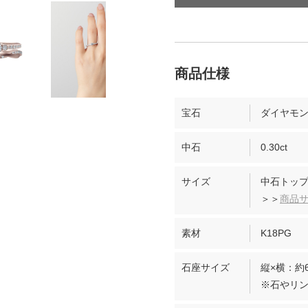
宝石
ダイヤモ
中石
0.30ct
サイズ
中石トップ
＞＞
商品
素材
K18PG
石座サイズ
縦×横：約6
※石やリ