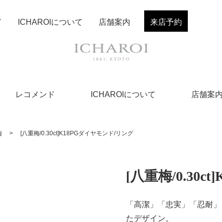
ド
ICHAROIについて
店舗案内
来店予約
レコメンド
ICHAROIについて
店舗案
梅
>
[八重梅/0.30ct]K18PGダイヤモンド/リング
[八重梅/0.30
「高潔」「忠実」「忍耐」
たデザイン。