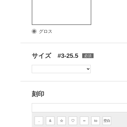
グロス
サイズ #3-25.5
刻印
.
&
☆
♡
∞
to
空白