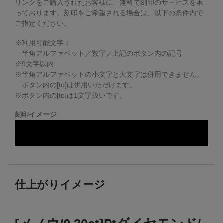
リングをご購入されたお客様に、無料で刻印のサービスを承
っております。
刻印をご希望される場合は、以下の条件内で
ご指定ください。
※利用可能文字：
半角アルファベット／数字／上記のボタン内の記号
※
9
文字以内
※半角アルファベットの小文字と大文字は併用できません。
ボタン内の[to]は併用いただけます。
※ボタン内の[to]は1文字扱いです。
刻印イメージ
仕上がりイメージ