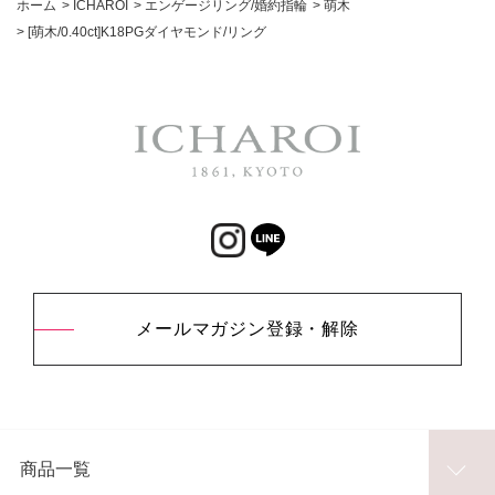
ホーム
>
ICHAROI
>
エンゲージリング/婚約指輪
>
萌木
>
[萌木/0.40ct]K18PGダイヤモンド/リング
メールマガジン登録・解除
商品一覧