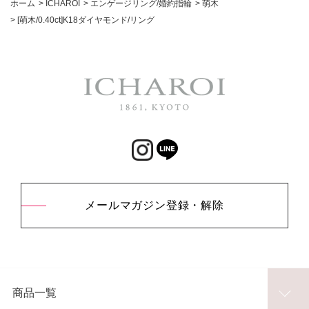
ホーム
>
ICHAROI
>
エンゲージリング/婚約指輪
>
萌木
>
[萌木/0.40ct]K18ダイヤモンド/リング
メールマガジン登録・解除
商品一覧